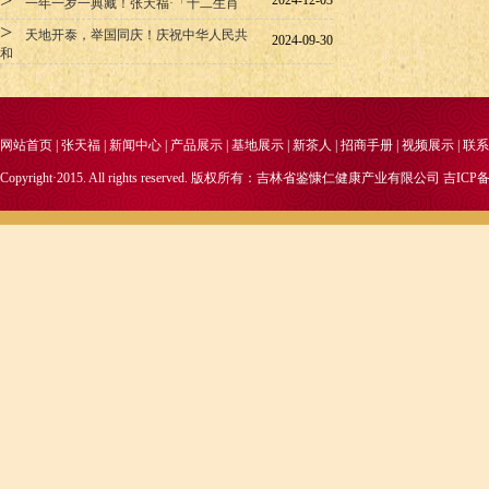
>
2024-12-03
一年一岁一典藏！张天福·「十二生肖
>
天地开泰，举国同庆！庆祝中华人民共
2024-09-30
和
网站首页
|
张天福
|
新闻中心
|
产品展示
|
基地展示
|
新茶人
|
招商手册
|
视频展示
|
联系
Copyright·2015. All rights reserved. 版权所有：吉林省鉴慷仁健康产业有限公司
吉ICP备