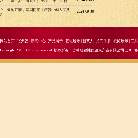
>
2024-12-03
一年一岁一典藏！张天福·「十二生肖
>
天地开泰，举国同庆！庆祝中华人民共
2024-09-30
和
网站首页
|
张天福
|
新闻中心
|
产品展示
|
基地展示
|
新茶人
|
招商手册
|
视频展示
|
联系
Copyright·2015. All rights reserved. 版权所有：吉林省鉴慷仁健康产业有限公司
吉ICP备